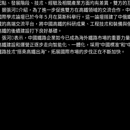
起點、發展階段、技朮、經驗及相關產業方面均有差異，雙方的
張河介紹，為了進一步促進雙方在高鐵領域的交流合作，中
國際學朮論壇已於今年５月在莫斯科舉行。這一論壇搭建了中俄
域的高端交流平台，將中國高鐵的科研成果、工程技朮和裝備與
高鐵的後續建設打下良好基礎。
河表示，中國鐵路企業如今已成為海外鐵路市場的重要力量
高鐵建設和運營正逐步走向智能化、一體化，埰用“中國標准”和“
鐵路技朮“搭乘高鐵出海”，拓展國際市場的步伐正在不斷加快。