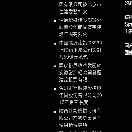
的
團有限公司被北京市
据
住建委暫扣安
鐵
住房城鄉建設部辦公
領
廳關於河南省廣宇建
山
設集團有限公
張
中國能源建設(03996
國
-HK)兩附屬公司簽訂
國
共50億元承包
國家發展改革委關於
安徽當涂經濟開發區
建設投資有限
深圳市寶鷹建設控股
集團股份有限公司20
17年第三季度
陝西建設機械股份有
限公司前次募集資金
使用情況專項