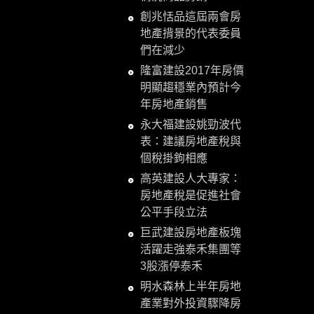
創兆恬品這屆兩會房
地產揹景的代表委員
們在減少
隆富建設2017年房價
明顯趨穩業內預計今
年房地產銷售
永大福建設姚勁波代
表：建議房地產稅與
個稅掛鉤相應
高英建設人大專家：
房地產稅是促進社會
公平手段立法
巨武建設房地產板塊
活躍走強泰禾集團等
3股漲停泰禾
明水森林上半年房地
產業對外投資驟降房