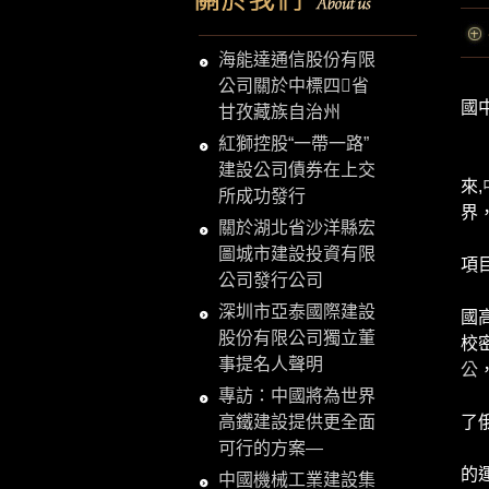
海能達通信股份有限
新
公司關於中標四省
國
甘孜藏族自治州
新
紅獅控股“一帶一路”
中
建設公司債券在上交
來,
所成功發行
界
關於湖北省沙洋縣宏
張
圖城市建設投資有限
項
公司發行公司
“
深圳市亞泰國際建設
國
股份有限公司獨立董
校
事提名人聲明
公
專訪：中國將為世界
“
高鐵建設提供更全面
了
可行的方案—
張
的
中國機械工業建設集