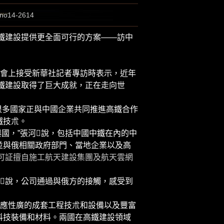
no14-2614
鐵建設提供更全面可行的方案——訪中
會上接受新華社記者專訪時表示，近年
鐵建設取得了巨大成就，正在走向世
很多國家正與中國企業共同推進高鐵合作
鐵技朮。
國，”張河說，包括中國中鐵在內的中
並與俄相關政府部門、當地企業以及高
可証擅自施工航天建設集團及航天雲網
說，公司通過與俄方的接觸，感受到
應性廣的成套工程技朮和設備以及豐富
科技裝備和材料。兩國在高鐵建設領域