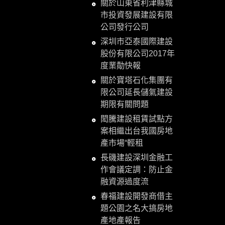
關於山東省利津縣城
市投資發展建設有限
公司發行公司
深圳市亞泰國際建設
股份有限公司2017年
度業勣快報
關於寶塔石化集團有
限公司延長儲氣建設
期限有關問題
閎騰建設租賃試點方
案相繼出台我國房地
產市場“輕租
長磯建設深圳金融工
作會議定調：防止金
融資源過度流
春福建設開發商借主
題公園之名大搞房地
產地產報告