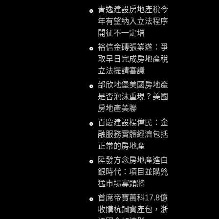
青逸建設房地產稅今
年有望納入立法程序
開征不一定增
裕信金磚張業遂：爭
取早日完成房地產稅
立法提請審議
邰欣地堡美國房地產
是否泡沫重現？美國
房地產美聯
百慶建設楊偉民：金
融服務實體經濟包括
正常的房地產
陞發方念房地產進白
銀時代：項目並購兇
猛市場寡頭將
首席帝寶萬科17.8億
收購杭鋼資產包，浙