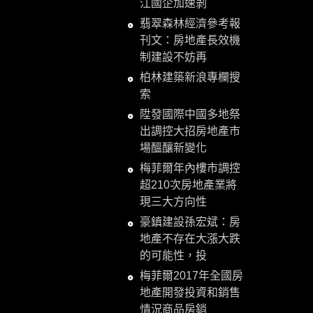
江國企加速剝
翡翠森林經濟參考報
刊文：房地產長效機
制建設不妨再
柏林建築新浪專欄搜
索
陞發國際中國多地祭
出調控大招房地產市
場醞釀新變化
梅菲爾年內樓市調控
超210次房地產業將
現三大方向性
豪鎮建設孫宏斌：房
地產不存在大漲大跌
的可能性，投
梅菲爾2017年全國房
地產開發投資和銷售
情況商品房銷