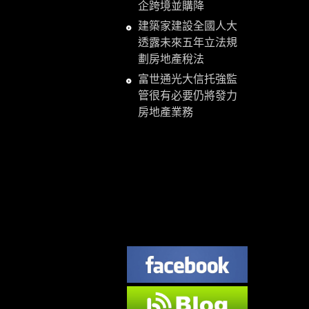
企跨境並購降
建築家建設全國人大
透露未來五年立法規
劃房地產稅法
富世通光大信托強監
管很有必要仍將發力
房地產業務