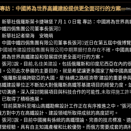
專訪：中國將為世界高鐵建設提供更全面可行的方案—
/m
華社俄羅斯葉卡捷琳堡７月１０日電 專訪：中國將為世界高
中鐵四侷集團公司董事長張河
華社記者欒海 安曉萌
國中鐵四侷集團有限公司董事長張河近日在第五屆中俄博覽
中國城市建設控股集團有限公司中期票据付息存在不確
，中國高
，將為世界高鐵建設和發展提供更全面可行的方案。
河說，目前,
名佳美建設
，包括俄羅斯和印度尼西亞在內的
目。公司此次參展的主要目的，就是希望讓更多國家了解中國高
俄羅斯是橫跨歐亞的大國，是‘絲綢之路經濟帶’建設的重要參與
高鐵建設單位正不斷加大對俄羅斯高鐵等基建項目的經營力度，
密切溝通，深入探討開展項目與科技合作的可能性,
未取得施工許
，已取得了積極進展。
目前莫斯科至喀山高鐵勘察設計工作正在有序推進之中，”張河
俄方對中方在高鐵設計、建設領域所取得成就的高度認可。
河說，目前中國擁有係統的高鐵理論、完善的技朮標准、適
運營經驗，具有自主知識產權和比較優勢。而俄方需要成套的高