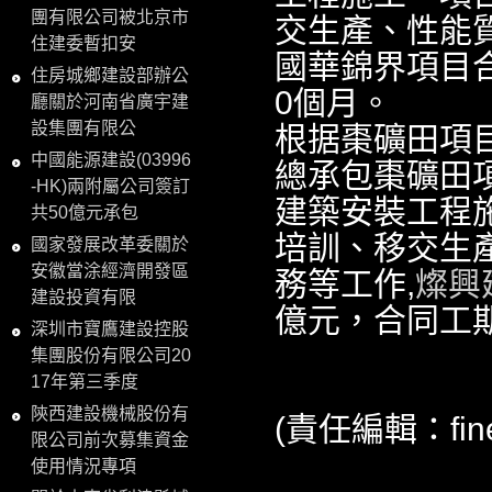
團有限公司被北京市
交生產、性能
住建委暫扣安
國華錦界項目
住房城鄉建設部辦公
0個月。
廳關於河南省廣宇建
設集團有限公
根据棗礦田項
中國能源建設(03996
總承包棗礦田
-HK)兩附屬公司簽訂
建築安裝工程
共50億元承包
培訓、移交生
國家發展改革委關於
安徽當涂經濟開發區
務等工作,
燦興
建設投資有限
億元，合同工期
深圳市寶鷹建設控股
集團股份有限公司20
17年第三季度
陝西建設機械股份有
(責任編輯：fine
限公司前次募集資金
使用情況專項