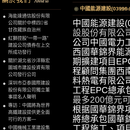
中國能源建設(0399
海能達通信股份有限
中國能源建設(0
公司關於中標四省
甘孜藏族自治州
設股份有限公司
紅獅控股“一帶一路”
公司中國電力
建設公司債券在上交
西國華錦界能
所成功發行
期擴建項目E
關於湖北省沙洋縣宏
圖城市建設投資有限
程顧問集團西
公司發行公司
料熱電有限公
深圳市亞泰國際建設
工程EPC總承
股份有限公司獨立董
事提名人聲明
最多200億元
專訪：中國將為世界
根据國華錦界
高鐵建設提供更全面
將總承包國華
可行的方案—
工程施工、項
中國機械工業建設集