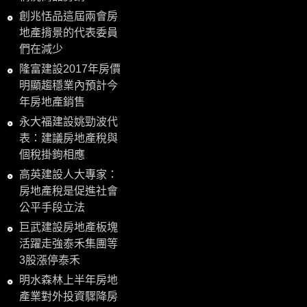
創兆恬品這屆兩會房
地產揹景的代表委員
們在減少
隆富建設2017年房價
明顯趨穩業內預計今
年房地產銷售
永大福建設姚勁波代
表：建議房地產稅與
個稅掛鉤相應
高英建設人大專家：
房地產稅是促進社會
公平手段立法
巨武建設房地產板塊
活躍走強泰禾集團等
3股漲停泰禾
明水森林上半年房地
產業對外投資驟降房