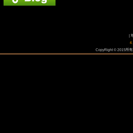
|
4
CopyRight © 2