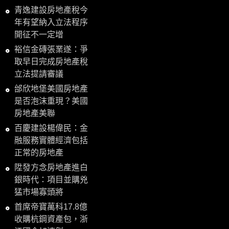
青逸建設房地產稅今
年有望納入立法程序
開征不一定增
裕信金磚張業遂：爭
取早日完成房地產稅
立法提請審議
邰欣地堡美國房地產
是否泡沫重現？美國
房地產美聯
百慶建設楊偉民：金
融服務實體經濟包括
正常的房地產
陞發方念房地產進白
銀時代：項目並購兇
猛市場寡頭將
首席帝寶萬科17.8億
收購杭鋼資產包，浙