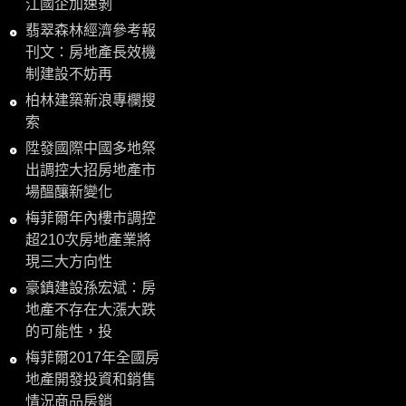
江國企加速剝
翡翠森林經濟參考報
刊文：房地產長效機
制建設不妨再
柏林建築新浪專欄搜
索
陞發國際中國多地祭
出調控大招房地產市
場醞釀新變化
梅菲爾年內樓市調控
超210次房地產業將
現三大方向性
豪鎮建設孫宏斌：房
地產不存在大漲大跌
的可能性，投
梅菲爾2017年全國房
地產開發投資和銷售
情況商品房銷