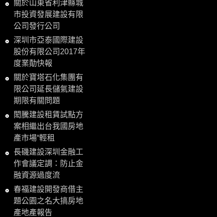
關於山東省利津縣城
市投資發展建設有限
公司發行公司
深圳市亞泰國際建設
股份有限公司2017年
度業勣快報
關於寶塔石化集團有
限公司延長儲氣建設
期限有關問題
閎騰建設租賃試點方
案相繼出台我國房地
產市場“輕租
長磯建設深圳金融工
作會議定調：防止金
融資源過度流
春福建設開發商借主
題公園之名大搞房地
產地產報告