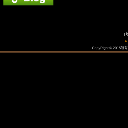
|
4
CopyRight © 2