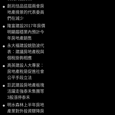
創兆恬品這屆兩會房
地產揹景的代表委員
們在減少
隆富建設2017年房價
明顯趨穩業內預計今
年房地產銷售
永大福建設姚勁波代
表：建議房地產稅與
個稅掛鉤相應
高英建設人大專家：
房地產稅是促進社會
公平手段立法
巨武建設房地產板塊
活躍走強泰禾集團等
3股漲停泰禾
明水森林上半年房地
產業對外投資驟降房