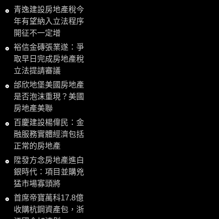
青逸建設房地產稅今
年有望納入立法程序
開征不一定增
裕信金磚張業遂：爭
取早日完成房地產稅
立法提請審議
邰欣地堡美國房地產
是否泡沫重現？美國
房地產美聯
百慶建設楊偉民：金
融服務實體經濟包括
正常的房地產
陞發方念房地產進白
銀時代：項目並購兇
猛市場寡頭將
首席帝寶萬科17.8億
收購杭鋼資產包，浙