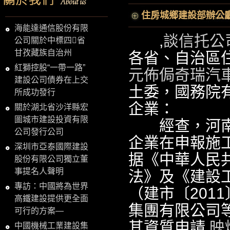
住房城鄉建設部辦公
海能達通信股份有限
,
談信托公
公司關於中標四省
甘孜藏族自治州
各省、自治區
紅獅控股“一帶一路”
元佈侷奇瑞汽
建設公司債券在上交
土委，國務院
所成功發行
企業：
關於湖北省沙洋縣宏
圖城市建設投資有限
經查，河南省
公司發行公司
企業在申報施
深圳市亞泰國際建設
据《中華人民
股份有限公司獨立董
事提名人聲明
法》及《建設
專訪：中國將為世界
（建市〔201
高鐵建設提供更全面
集團有限公司
可行的方案—
其資質申請,
映
中國機械工業建設集