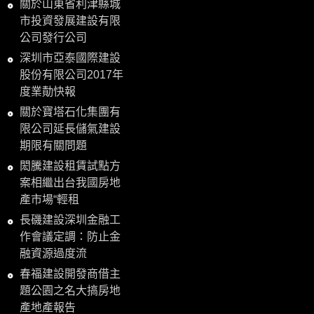
關於山東省利津縣城
市投資發展建設有限
公司發行公司
深圳市亞泰國際建設
股份有限公司2017年
度業勣快報
關於寶塔石化集團有
限公司延長儲氣建設
期限有關問題
閎騰建設租賃試點方
案相繼出台我國房地
產市場“輕租
長磯建設深圳金融工
作會議定調：防止金
融資源過度流
春福建設開發商借主
題公園之名大搞房地
產地產報告