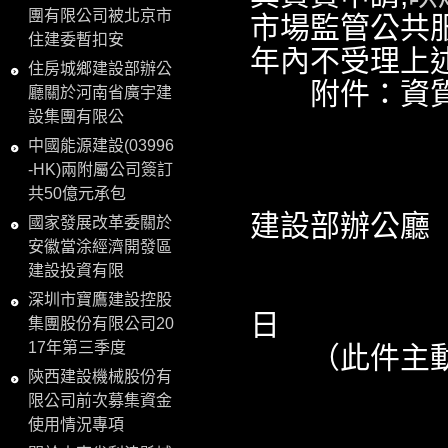
團有限公司被北京市
市場監管公共
住建委暫扣安
年內不受理上
住房城鄉建設部辦公
附件：資質
廳關於河南省廣宇建
設集團有限公
中國能源建設(03996
-HK)兩附屬公司簽訂
中華
共50億元承包
建設部辦公廳
國家發展改革委關於
安徽當涂經濟開發區
建設投資有限
20
深圳市寶鷹建設控股
日
集團股份有限公司20
17年第三季度
（此件主動
陝西建設機械股份有
限公司前次募集資金
使用情況專項