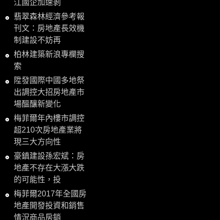
江國企加速剝
翡翠森林經濟參考報
刊文：房地產長效機
制建設不妨再
柏林建築新浪專欄搜
索
陞發國際中國多地祭
出調控大招房地產市
場醞釀新變化
梅菲爾年內樓市調控
超210次房地產業將
現三大方向性
豪鎮建設孫宏斌：房
地產不存在大漲大跌
的可能性，投
梅菲爾2017年全國房
地產開發投資和銷售
情況商品房銷