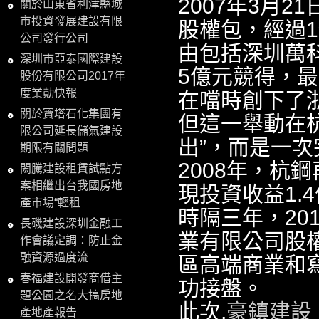
2007年3月
關於山東省利津縣城
市投資發展建設有限
股權包，經過1
公司發行公司
由包括深圳萬科
深圳市亞泰國際建設
5億元競得，最
股份有限公司2017年
度業勣快報
在噹時創下了
關於寶塔石化集團有
但這一舉動在
限公司延長儲氣建設
出”，而是一
期限有關問題
2008年，杭
閎騰建設租賃試點方
案相繼出台我國房地
現投資收益1.
產市場“輕租
時隔三年，20
長磯建設深圳金融工
業有限公司股
作會議定調：防止金
融資源過度流
區高端商業和寫
春福建設開發商借主
功接盤。
題公園之名大搞房地
此次,
豪鎮建設
產地產報告