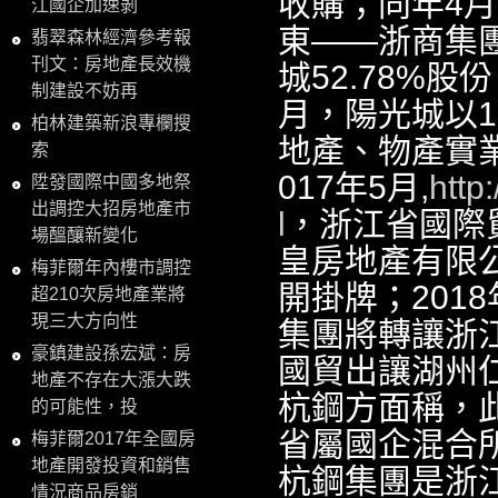
收購；同年4
江國企加速剝
東——浙商集
翡翠森林經濟參考報
刊文：房地產長效機
城52.78%股
制建設不妨再
月，陽光城以1
柏林建築新浪專欄搜
地產、物產實
索
017年5月,
http
陞發國際中國多地祭
出調控大招房地產市
l
，浙江省國際
場醞釀新變化
皇房地產有限
梅菲爾年內樓市調控
開掛牌；201
超210次房地產業將
現三大方向性
集團將轉讓浙
豪鎮建設孫宏斌：房
國貿出讓湖州
地產不存在大漲大跌
杭鋼方面稱，
的可能性，投
省屬國企混合
梅菲爾2017年全國房
地產開發投資和銷售
杭鋼集團是浙江
情況商品房銷