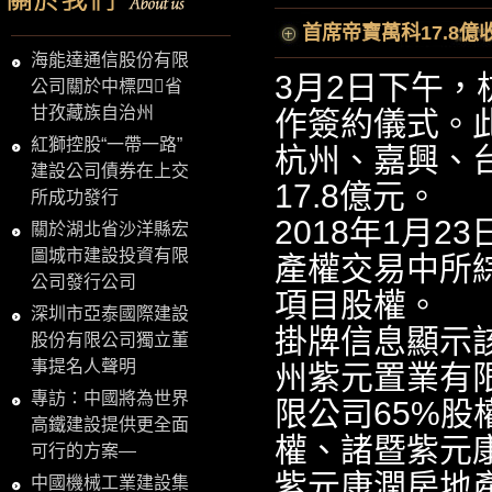
首席帝寶萬科17.8
海能達通信股份有限
3月2日下午
公司關於中標四省
甘孜藏族自治州
作簽約儀式。
紅獅控股“一帶一路”
杭州、嘉興、
建設公司債券在上交
17.8億元。
所成功發行
2018年1月
關於湖北省沙洋縣宏
圖城市建設投資有限
產權交易中所
公司發行公司
項目股權。
深圳市亞泰國際建設
掛牌信息顯示
股份有限公司獨立董
事提名人聲明
州紫元置業有
專訪：中國將為世界
限公司65%股
高鐵建設提供更全面
權、諸暨紫元
可行的方案—
紫元康潤房地
中國機械工業建設集