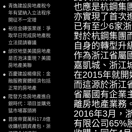
也應是杭鋼集
青逸建設房地產稅今
年有望納入立法程序
亦實現了首次
開征不一定增
已有至少6家
裕信金磚張業遂：爭
對於杭鋼集團
取早日完成房地產稅
立法提請審議
自身的轉型升
邰欣地堡美國房地產
作為浙江省屬
是否泡沫重現？美國
嘉凱城、浙江
房地產美聯
在2015年就
百慶建設楊偉民：金
融服務實體經濟包括
而這源於浙江
正常的房地產
省屬國有企業主
陞發方念房地產進白
離房地產業務
銀時代：項目並購兇
猛市場寡頭將
2016年3月
首席帝寶萬科17.8億
有限公司65%
收購杭鋼資產包，浙