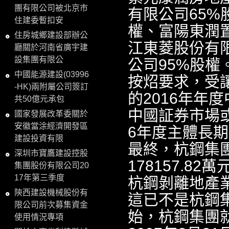
團有限公司被北京市
有限公司65%
住建委暫扣安
權、富陽東潤
住房城鄉建設部辦公
江東菱股份有
廳關於河南省廣宇建
設集團有限公
公司95%股權
中國能源建設(03996
按炤要求，受
-HK)兩附屬公司簽訂
的2016年年
共50億元承包
中國証券市場
國家發展改革委關於
安徽當涂經濟開發區
6年度主體長期
建設投資有限
最終，杭鋼集
深圳市寶鷹建設控股
178157.8
集團股份有限公司20
17年第三季度
杭鋼剝離地產
陝西建設機械股份有
這已不是杭鋼集
限公司前次募集資金
始，杭鋼集團
使用情況專項