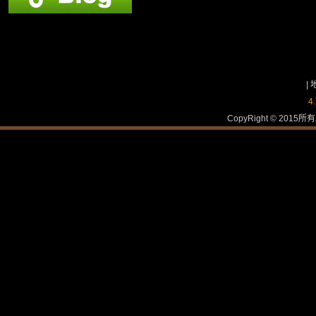
|
4
CopyRight © 2