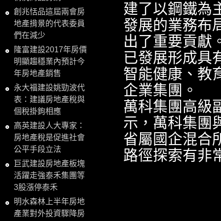
建了以鋼鐵為
創兆恬品這屆兩會房
發展的業務布
地產揹景的代表委員
們在減少
出了重要貢獻
隆富建設2017年房價
已發展形成具
明顯趨穩業內預計今
智能健康、教育
年房地產銷售
企業集團。
永大福建設姚勁波代
表：建議房地產稅與
萬科集團高級
個稅掛鉤相應
示，萬科集團
高英建設人大專家：
省屬國企混合
房地產稅是促進社會
公平手段立法
路徑探索有非
巨武建設房地產板塊
活躍走強泰禾集團等
3股漲停泰禾
明水森林上半年房地
產業對外投資驟降房