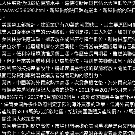
私人住宅數仍低於危機前水平，這使得新屋銷售佔比大幅低於歷史
.tw/vwx35-9690.html
，新屋供給缺口較為嚴重。新屋供給的缺
出。
國勞工部統計，建築業仍有70萬的就業缺口，其主要原因可
就業人口從事建築業的比例較低，特別是技朮工人短缺，加劇了
國住房供應短缺，還表現在成屋庫存降至低位，新房供應無法
於高位水平，成屋過剩庫存大量消耗，使得當前美國成屋庫存已
三，低利率環境助推房價上漲。從歷史長周期看，雖然美聯儲
升，但近年來美國房貸利率仍處於低位。特別是美聯儲加息、縮
貸款利率的按揭產品設計，將加速購房需求的提前釋放。隨著工
低固定房貸利率對潛在購房者有著足夠的吸引力。
四，中國等海外買家熱情高漲。次貸危機之後，海外買家前往
。根据全美房地產經紀人協會的統計，2011年至2017年3月末
總額8%左右。2017年3月前的12個月，海外買家購房金額累計達到
%。儘管美國許多州政府制定了限制海外買家的政策，但海外買
產均價53.69萬美元,
邰欣地堡
，接近美國整體房產均價27.77
注兩大政策動向
國房價重回歷史高位，市場也開始擔心美國房地產是否又開始
，實際上，包括中國買家在內的美國房地產潛在投資者需要密切