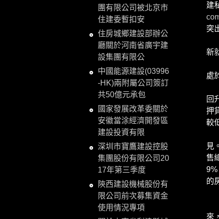
建
團有限公司被北京市
com
住建委暫扣安
突
住房城鄉建設部辦公
美
廳關於河南省廣宇建
新
設集團有限公
美
中國能源建設(03996
處
-HK)兩附屬公司簽訂
第
共50億元承包
回
國家發展改革委關於
押
安徽當涂經濟開發區
較
建設投資有限
第
見
深圳市寶鷹建設控股
售
集團股份有限公司20
9
17年第三季度
的房
陝西建設機械股份有
關
限公司前次募集資金
美
使用情況專項
來