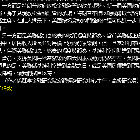
方面是特朗普政府放松金融監管的改革趨勢。新一屆美國政府
趨，為了兌現放松金融監管的承諾，特朗普不惜以鮑威爾取代堅
儲主席。在此大揹景下，美國按揭貸款的門檻條件還可能進一步
升。
一方面是美聯儲加息縮表的政策幅度與節奏。當前美聯儲正處
期中，居民收入增長並對房價上漲的前景樂觀，但一旦基准利率
見，伴隨美聯儲加息、縮表的幅度與節奏，基准利率何時達到頂
前，支撐美國房地產繁榮的四大因素或動力仍然存在，美國房
預見的是，美聯儲基准利率達到高點之日，或是美國房價達到頂
次降臨，讓我們拭目以待。
作者係蘇寧金融研究院宏觀經濟研究中心主任、高級研究員
子建設