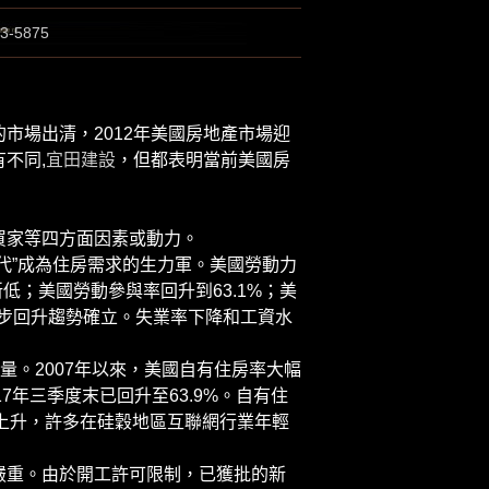
53-5875
場出清，2012年美國房地產市場迎
不同,
宜田建設
，但都表明當前美國房
家等四方面因素或動力。
”成為住房需求的生力軍。美國勞動力
低；美國勞動參與率回升到63.1%；美
穩步回升趨勢確立。失業率下降和工資水
。2007年以來，美國自有住房率大幅
17年三季度末已回升至63.9%。自有住
斷上升，許多在硅穀地區互聯網行業年輕
重。由於開工許可限制，已獲批的新