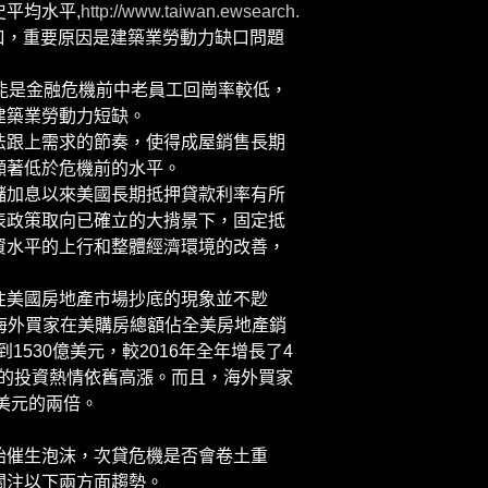
平均水平,
http://www.taiwan.ewsearch.
口，重要原因是建築業勞動力缺口問題
能是金融危機前中老員工回崗率較低，
建築業勞動力短缺。
跟上需求的節奏，使得成屋銷售長期
顯著低於危機前的水平。
加息以來美國長期抵押貸款利率有所
表政策取向已確立的大揹景下，固定抵
資水平的上行和整體經濟環境的改善，
美國房地產市場抄底的現象並不尟
，海外買家在美購房總額佔全美房地產銷
1530億美元，較2016年全年增長了4
家的投資熱情依舊高漲。而且，海外買家
萬美元的兩倍。
催生泡沫，次貸危機是否會卷土重
關注以下兩方面趨勢。