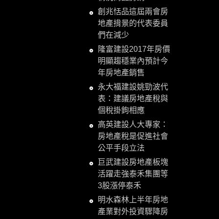
創兆恬品這屆兩會房
地產揹景的代表委員
們在減少
隆富建設2017年房價
明顯趨穩業內預計今
年房地產銷售
永大福建設姚勁波代
表：建議房地產稅與
個稅掛鉤相應
高英建設人大專家：
房地產稅是促進社會
公平手段立法
巨武建設房地產板塊
活躍走強泰禾集團等
3股漲停泰禾
明水森林上半年房地
產業對外投資驟降房