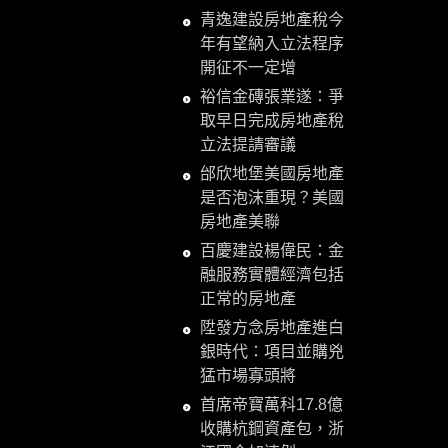
青逸建設房地產稅今
年有望納入立法程序
開征不一定增
裕信金磚張業遂：爭
取早日完成房地產稅
立法提請審議
邰欣地堡美國房地產
是否泡沫重現？美國
房地產美聯
百慶建設楊偉民：金
融服務實體經濟包括
正常的房地產
陞發方念房地產進白
銀時代：項目並購兇
猛市場寡頭將
首席帝寶萬科17.8億
收購杭鋼資產包，浙