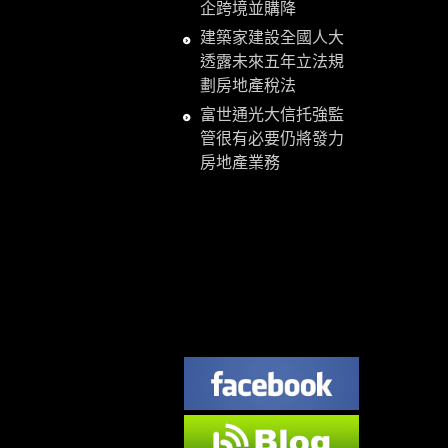
企跨境並購降
建築家建設全國人大
透露未來五年立法規
劃房地產稅法
富世通光大信托強監
管很有必要仍將發力
房地產業務