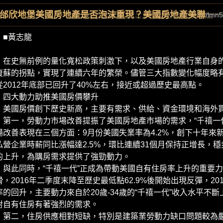
邰欣地堡美國房地產是否泡沫重現？美國房地產美聯
/lmn
黃志龍
史無前例的量化寬松政策刺激下，以及美國房地產行業自身的市
復蘇的拐點，實現了連續六年的繁榮。儘管三大指數變化幅度略有
從2012年底部已回升了40%左右，接近或超過歷史最高點。
大動力助推美國房價攀升
國房價創下歷史新高，主要有需求、供給、資金環境和海外買
一，勞動力市場改善提振了美國房地產市場的需求，“千禧一代
場改善表現在三個方面：9月份美國失業率為4.2%，創下十年來新
私營企業時薪同比漲幅達2.5%，環比連續31個月保持正增長，
的上升，為購房需求提供了強勁動力。
此同時，“千禧一代”正成為帶動美國自有住房率上升的重要力量
滑，2016年二季度末降至歷史最低點62.9%後開始出現反彈，20
率的回升，主要動力來自於20歲-34歲的“千禧一代”收入水平不
對自有住房有著強烈的需求。
二，住房供應相對短缺，特別是建築業勞動力缺口問題較為嚴