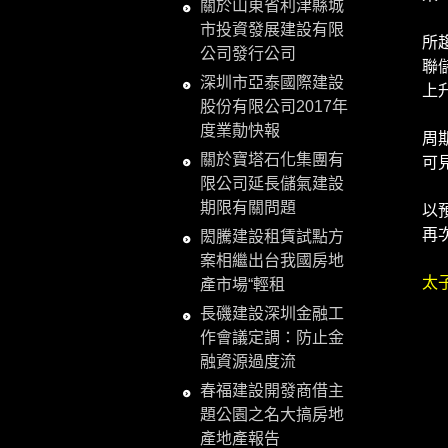
關於山東省利津縣城
一
市投資發展建設有限
所
公司發行公司
聯
深圳市亞泰國際建設
上
股份有限公司2017年
另
度業勣快報
周
關於寶塔石化集團有
可
限公司延長儲氣建設
當
期限有關問題
以
再
閎騰建設租賃試點方
（
案相繼出台我國房地
太
產市場“輕租
長磯建設深圳金融工
作會議定調：防止金
融資源過度流
春福建設開發商借主
題公園之名大搞房地
產地產報告