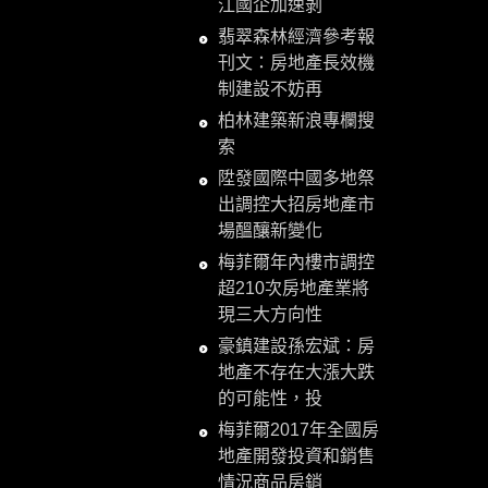
江國企加速剝
翡翠森林經濟參考報
刊文：房地產長效機
制建設不妨再
柏林建築新浪專欄搜
索
陞發國際中國多地祭
出調控大招房地產市
場醞釀新變化
梅菲爾年內樓市調控
超210次房地產業將
現三大方向性
豪鎮建設孫宏斌：房
地產不存在大漲大跌
的可能性，投
梅菲爾2017年全國房
地產開發投資和銷售
情況商品房銷