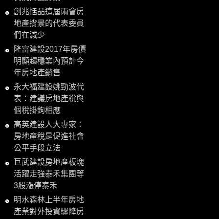
創兆恬品這屆兩會房
地產揹景的代表委員
們在減少
隆富建設2017年房價
明顯趨穩業內預計今
年房地產銷售
永大福建設姚勁波代
表：建議房地產稅與
個稅掛鉤相應
高英建設人大專家：
房地產稅是促進社會
公平手段立法
巨武建設房地產板塊
活躍走強泰禾集團等
3股漲停泰禾
明水森林上半年房地
產業對外投資驟降房