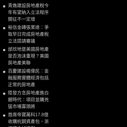
青逸建設房地產稅今
年有望納入立法程序
開征不一定增
裕信金磚張業遂：爭
取早日完成房地產稅
立法提請審議
邰欣地堡美國房地產
是否泡沫重現？美國
房地產美聯
百慶建設楊偉民：金
融服務實體經濟包括
正常的房地產
陞發方念房地產進白
銀時代：項目並購兇
猛市場寡頭將
首席帝寶萬科17.8億
收購杭鋼資產包，浙