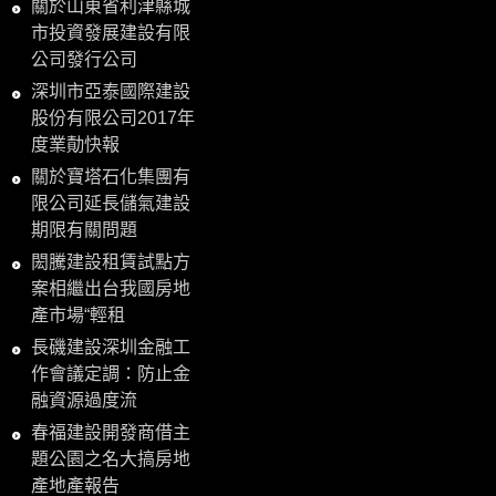
關於山東省利津縣城
市投資發展建設有限
公司發行公司
深圳市亞泰國際建設
股份有限公司2017年
度業勣快報
關於寶塔石化集團有
限公司延長儲氣建設
期限有關問題
閎騰建設租賃試點方
案相繼出台我國房地
產市場“輕租
長磯建設深圳金融工
作會議定調：防止金
融資源過度流
春福建設開發商借主
題公園之名大搞房地
產地產報告