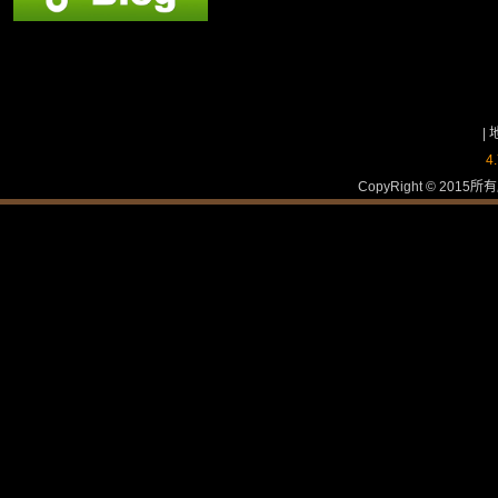
|
4
CopyRight © 2