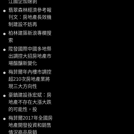
江國企加速剝
翡翠森林經濟參考報
刊文：房地產長效機
制建設不妨再
柏林建築新浪專欄搜
索
陞發國際中國多地祭
出調控大招房地產市
場醞釀新變化
梅菲爾年內樓市調控
超210次房地產業將
現三大方向性
豪鎮建設孫宏斌：房
地產不存在大漲大跌
的可能性，投
梅菲爾2017年全國房
地產開發投資和銷售
情況商品房銷