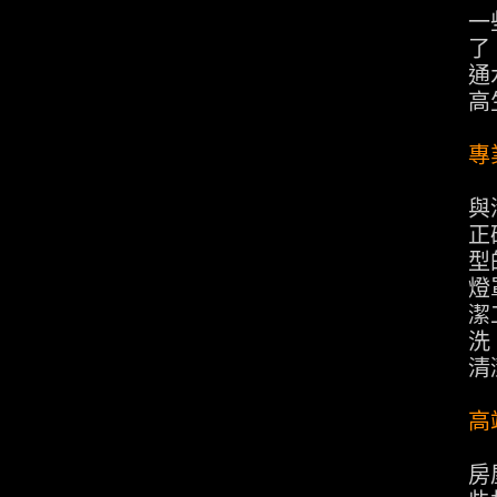
一
了
通
高
專
與
正
型
燈
潔
洗
清
高
房