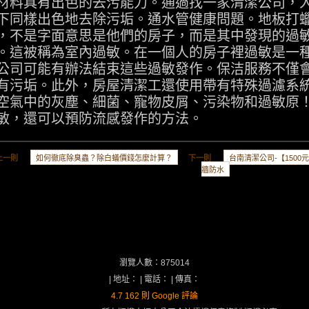
材料具有出色的去污能力。通過找一家清潔公司，
下同樣出色地去除污垢。通
水管
健康問題。地板打
，不是字面意思是他們的房子，而是其中發現的過
。這被稱為室內過敏。在一個人的房子裡過敏是一
公司可能有辦法結束這些過敏發作。保洁服務不僅
有污垢。此外，房屋清潔工還使用帶有特殊過濾系
空氣中的灰塵、細菌、寵物皮屑、污染物和過敏原
敏，還可以預防流感發作的方法。
上一則
如何徹底除臭蟲？除白蟻價錢怎麼計算？
下一則
台南清潔公司-【1500
牆防水
瀏覽人數：875014
| 地址： | 電話： | 傳真：
4.7
162 則 Google 評論