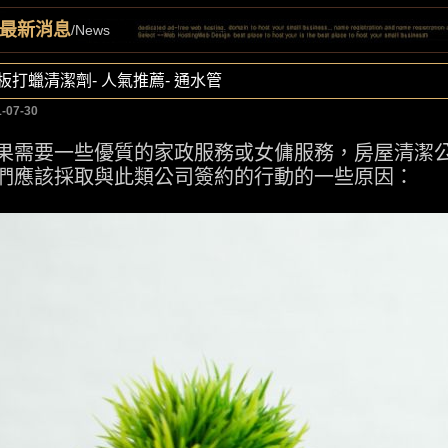
最新消息
/News
板打蠟清潔劑- 人氣推薦- 通水管
-07-30
果需要一些優質的家政服務或女傭服務，房屋清潔
們應該採取與此類公司簽約的行動的一些原因：