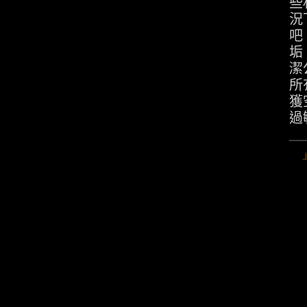
些
況
吧
垢
潔
所
獲
過