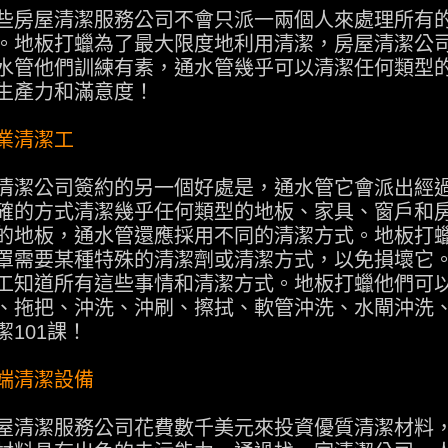
些房屋清潔服務公司不會只派一兩個人來處理所有
。地板打蠟為了最大限度地利用清潔，房屋清潔公
水管他們訓練有素，
通水管
幾乎可以清潔任何類型
生產力和滿意度！
業清潔工
清潔公司簽約的另一個好處是，通水管它會派出經
確的方式清潔幾乎任何類型的地板、家具、窗戶和
的地板，通水管還應採用不同的清潔方式。地板打
罩需要某種特殊的清潔劑或清潔方式，以免損壞它
工知道所有這些事情和清潔方式。
地板打蠟
他們可
、拖把、沖洗、沖刷、擦拭、軟管沖洗、水閘沖洗
潔101課！
端清潔設備
屋清潔服務公司花費數千美元來投資優質清潔材料